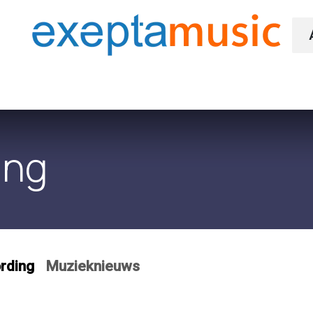
tact
ing
rding
Muzieknieuws