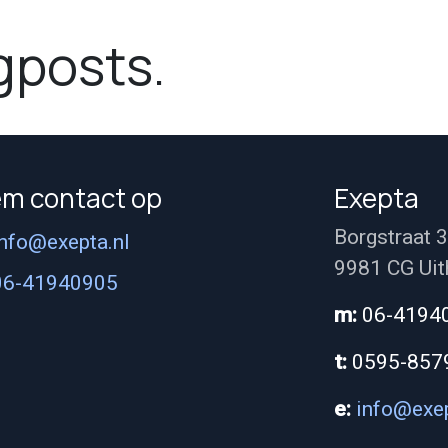
gposts.
m contact op
Exepta
Borgstraat 3
info@exepta.nl
9981 CG Uit
06-41940905
m:
06-4194
t:
0595-857
e:
info@exep