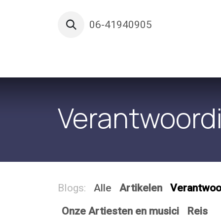
Overslaan naar inhoud
06-41940905
Startpagina
Shop
Inhoud
Con
Verantwoord
Blogs:
Alle
Artikelen
Verantwoo
Onze Artiesten en musici
Reis