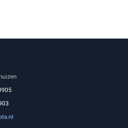
huizen
0905
903
ta.nl